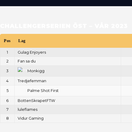
CHALLENGERSERIEN ÖST – VÅR 2023
Pos
Lag
1
Gulag Enjoyers
2
Fan sa du
Monkigg
3
4
Tredjefemman
Palme Shot First
5
6
BottenSkrapetFTW
7
luleflames
8
Vidur Gaming