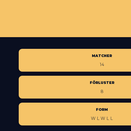
MATCHER
14
FÖRLUSTER
8
FORM
W L W L L