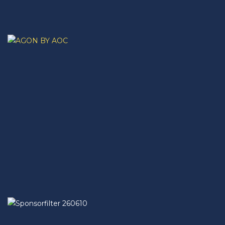
Hem
Nyheter
SECSGO
Elitserien
Svenska Elitserien i CS:GO
Regionsserien
SECSGO
Butik
Hem
Nyheter
Elitserien
Regionsserien
SECSGO
Butik