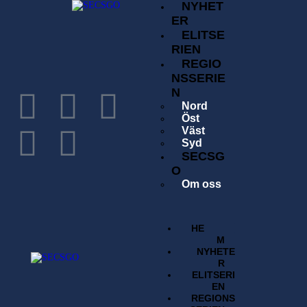
NYHET
ER
ELITSE
RIEN
REGIO
NSSERIE
N
Nord
Öst
Väst
Syd
SECSG
O
Om oss
Historia
Förening
Tävlingsavgift
HE
Kontakta oss
M
Sök
NYHETE
Regelverk
R
BUTI
ELITSERI
K
EN
REGIONS