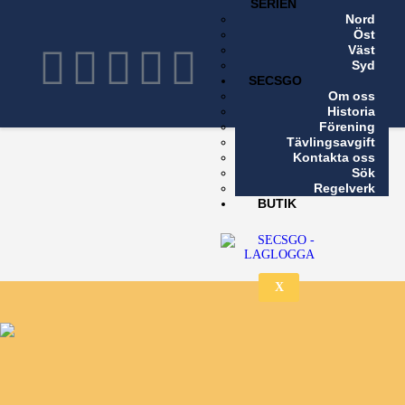
SERIEN
Nord
X
Öst
Väst
Syd
SECSGO
Om oss
Historia
Förening
Tävlingsavgift
Kontakta oss
Sök
Regelverk
BUTIK
X