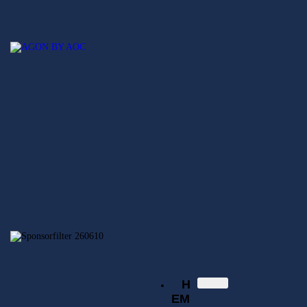
Hem
Nyheter
SECSGO
Elitserien
Svenska Elitserien i CS:GO
Regionsserien
SECSGO
Butik
Hem
Nyheter
Elitserien
Regionsserien
SECSGO
Butik
H
EM