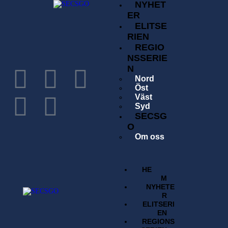
NYHET
ER
ELITSE
RIEN
REGIO
NSSERIE
N
Nord
Öst
Väst
Syd
SECSG
O
Om oss
Historia
Förening
Tävlingsavgift
HE
Kontakta oss
M
Sök
NYHETE
Regelverk
R
BUTI
ELITSERI
K
EN
REGIONS