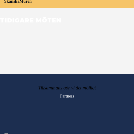
SkånskaMuren
TIDIGARE MÖTEN
Tillsammans gör vi det möjligt
Partners