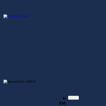
Hem
Nyheter
SECSGO
Elitserien
Svenska Elitserien i CS:GO
Regionsserien
SECSGO
Butik
Hem
Nyheter
Elitserien
Regionsserien
SECSGO
Butik
H
EM