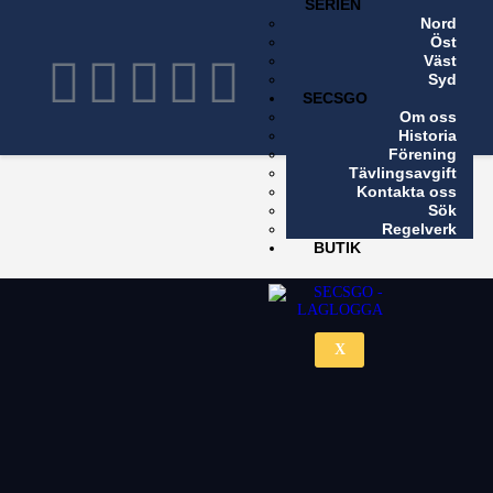
SERIEN
Nord
X
Öst
Väst
Syd
SECSGO
Om oss
Historia
Förening
Tävlingsavgift
Kontakta oss
Sök
Regelverk
BUTIK
X