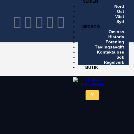
SERIEN
Nord
X
Öst
Väst
Syd
SECSGO
Om oss
Historia
Förening
Tävlingsavgift
Kontakta oss
Sök
Regelverk
BUTIK
X