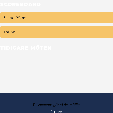
SCOREBOARD
SkånskaMuren
FALKN
TIDIGARE MÖTEN
Tillsammans gör vi det möjligt
Partners