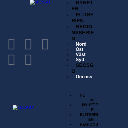
NYHET
ER
ELITSE
RIEN
REGIO
NSSERIE
N
Nord
Öst
Väst
Syd
SECSG
O
Om oss
Historia
Förening
Tävlingsavgift
HE
Kontakta oss
M
Sök
NYHETE
Regelverk
R
BUTI
ELITSERI
K
EN
REGIONS