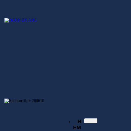
Hem
Nyheter
SECSGO
Elitserien
Svenska Elitserien i CS:GO
Regionsserien
SECSGO
Butik
Hem
Nyheter
Elitserien
Regionsserien
SECSGO
Butik
H
EM