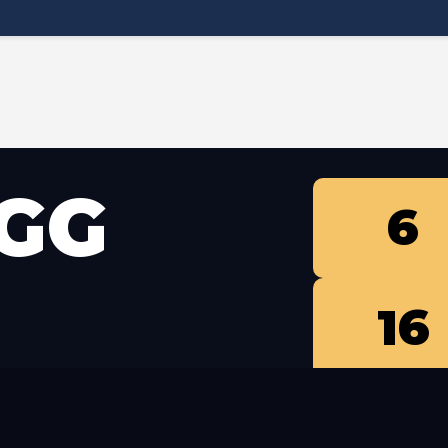
GG
6
16