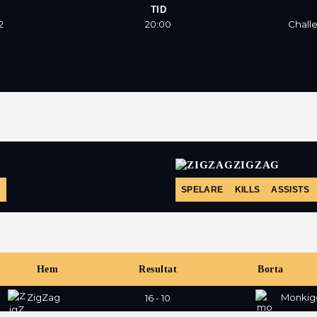
TID
2
20:00
Chall
ZIGZAG
P
SPELARE
KILLS
ASSISTS
Hem
Resultat
Borta
ZigZag
Monkig
16 - 10