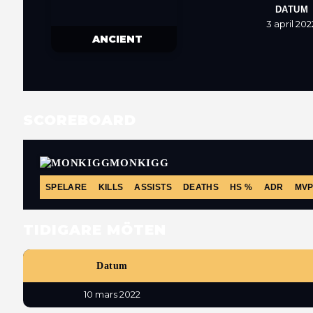
DATUM
3 april 202
ANCIENT
SCOREBOARD
MONKIGG
SPELARE
KILLS
ASSISTS
DEATHS
HS %
ADR
MV
TIDIGARE MÖTEN
Datum
10 mars 2022