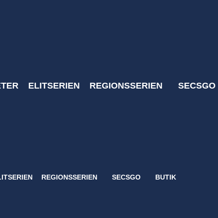
Hem
Nyheter
SECSGO
Elitserien
Svenska Elitserien i CS:GO
Regionsserien
SECSGO
ETER
ELITSERIEN
REGIONSSERIEN
SECSGO
Butik
Hem
Nyheter
Elitserien
Regionsserien
SECSGO
LITSERIEN
REGIONSSERIEN
SECSGO
BUTIK
Butik