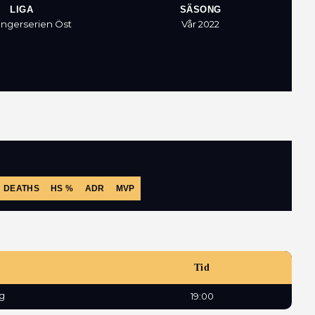
LIGA
SÄSONG
engerserien Öst
Vår 2022
DEATHS
HS %
ADR
MVP
Tid
g
19:00