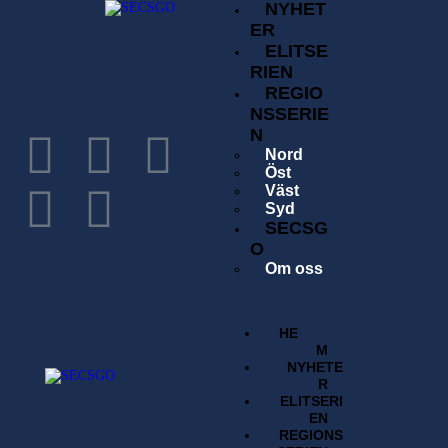
NYHET
ER
ELITSE
RIEN
REGIO
NSSERIE
N
Nord
Öst
Väst
Syd
SECSG
O
Om oss
Historia
Förening
Tävlingsavgift
HE
Kontakta oss
M
Sök
NYHETE
Regelverk
R
BUTI
ELITSERI
K
EN
REGIONS