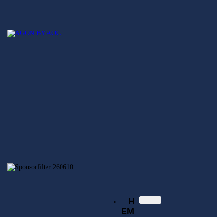
Hem
Nyheter
SECSGO
Elitserien
Svenska Elitserien i CS:GO
Regionsserien
SECSGO
Butik
Hem
Nyheter
Elitserien
Regionsserien
SECSGO
Butik
H
EM