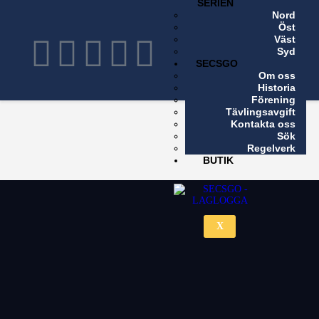
SERIEN
Nord
X
Öst
Väst
Syd
SECSGO
Om oss
Historia
Förening
Tävlingsavgift
Kontakta oss
Sök
Regelverk
BUTIK
X