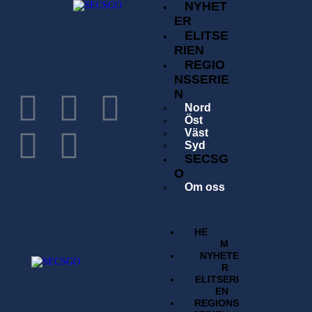
NYHET
ER
ELITSE
RIEN
REGIO
NSSERIE
N
Nord
Öst
Väst
Syd
SECSG
O
Om oss
Historia
Förening
Tävlingsavgift
HE
Kontakta oss
M
Sök
NYHETE
Regelverk
R
BUTI
ELITSERI
K
EN
REGIONS