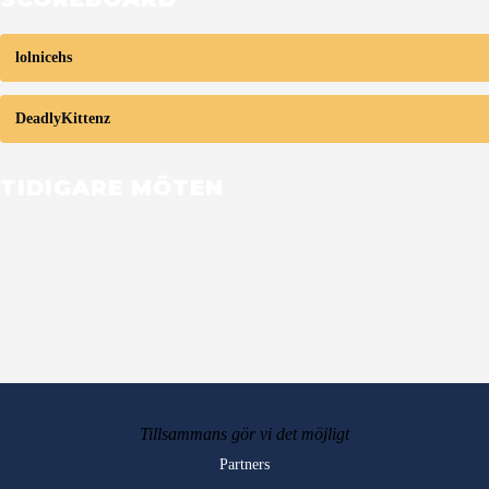
lolnicehs
DeadlyKittenz
TIDIGARE MÖTEN
Tillsammans gör vi det möjligt
Partners