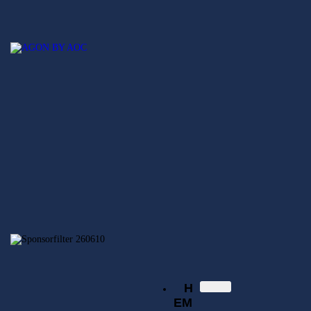
Hem
Nyheter
SECSGO
Elitserien
Svenska Elitserien i CS:GO
Regionsserien
SECSGO
Butik
Hem
Nyheter
Elitserien
Regionsserien
SECSGO
Butik
H
EM