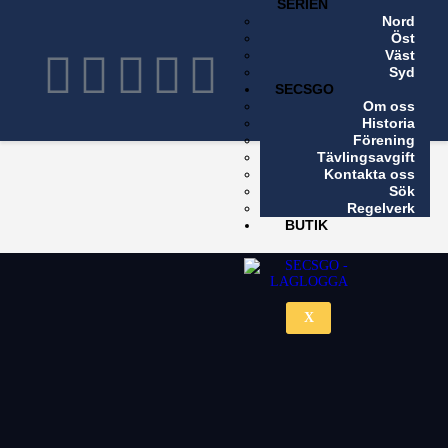
SERIEN
Nord
X
Öst
Väst
Syd
SECSGO
Om oss
Historia
Förening
Tävlingsavgift
Kontakta oss
Sök
Regelverk
BUTIK
X