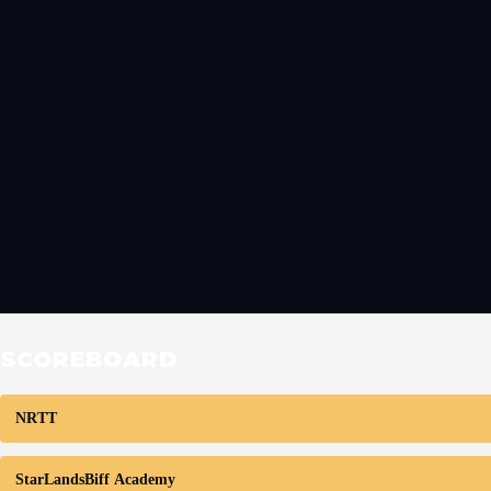
SCOREBOARD
NRTT
StarLandsBiff Academy