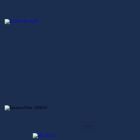
Hem
Nyheter
SECSGO
Elitserien
Svenska Elitserien i CS:GO
Regionsserien
SECSGO
Butik
Hem
Nyheter
Elitserien
Regionsserien
SECSGO
Butik