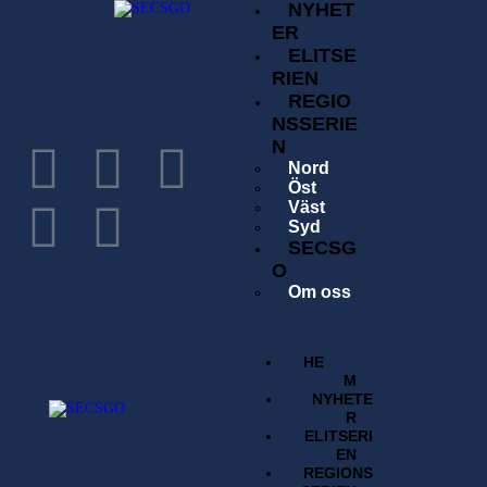
NYHET
ER
ELITSE
RIEN
REGIO
NSSERIE
N
Nord
Öst
Väst
Syd
SECSG
O
Om oss
Historia
Förening
Tävlingsavgift
HE
Kontakta oss
M
Sök
NYHETE
Regelverk
R
BUTI
ELITSERI
K
EN
REGIONS