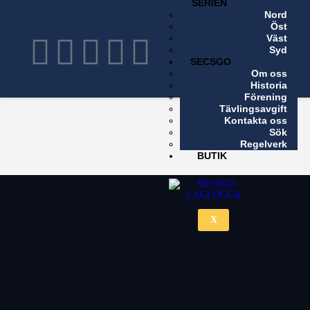
SERIEN
Nord
X
Öst
Väst
Syd
SECSGO
Om oss
Historia
Förening
Tävlingsavgift
Kontakta oss
Sök
Regelverk
BUTIK
X