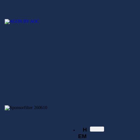
Hem
Nyheter
SECSGO
Elitserien
Svenska Elitserien i CS:GO
Regionsserien
SECSGO
Butik
Hem
Nyheter
Elitserien
Regionsserien
SECSGO
Butik
H
EM