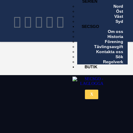
SERIEN
Nord
X
Öst
Väst
Syd
SECSGO
Om oss
Historia
Förening
Tävlingsavgift
Kontakta oss
Sök
Regelverk
BUTIK
X