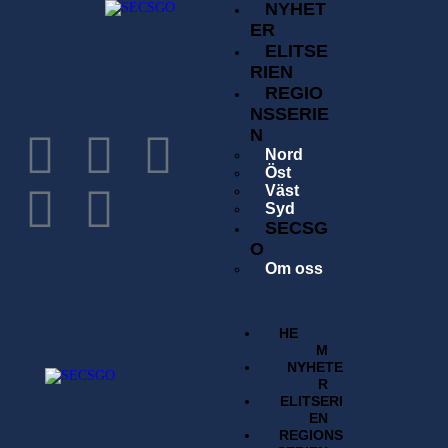
NYHET
ER
ELITSE
RIEN
REGIO
NSSERIE
N
Nord
Öst
Väst
Syd
SECSG
O
Om oss
Historia
Förening
Tävlingsavgift
HE
Kontakta oss
M
Sök
NYHETE
Regelverk
R
BUTI
ELITSERI
K
EN
REGIONS