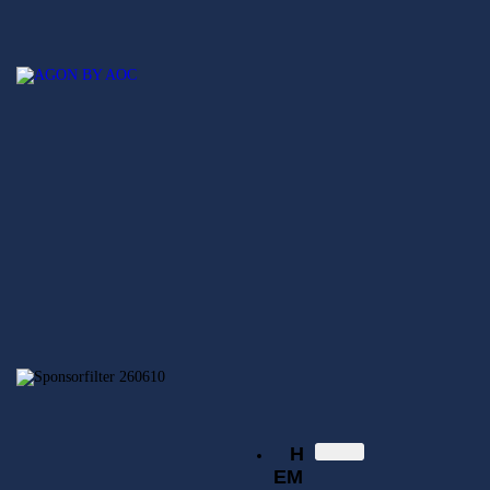
Hem
Nyheter
SECSGO
Elitserien
Svenska Elitserien i CS:GO
Regionsserien
SECSGO
Butik
Hem
Nyheter
Elitserien
Regionsserien
SECSGO
Butik
H
EM