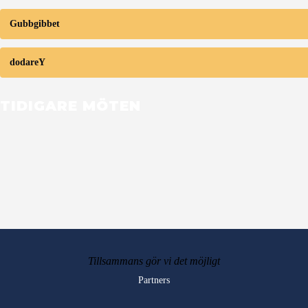
Gubbgibbet
dodareY
TIDIGARE MÖTEN
Tillsammans gör vi det möjligt
Partners