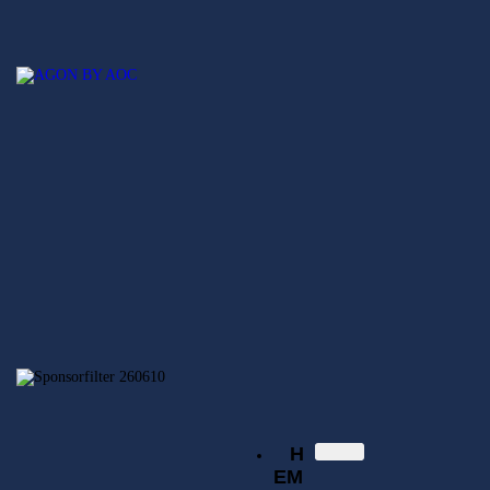
Hem
Nyheter
SECSGO
Elitserien
Svenska Elitserien i CS:GO
Regionsserien
SECSGO
Butik
Hem
Nyheter
Elitserien
Regionsserien
SECSGO
Butik
H
EM