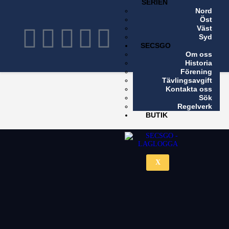
SERIEN
Nord
X
Öst
Väst
Syd
SECSGO
Om oss
Historia
Förening
Tävlingsavgift
Kontakta oss
Sök
Regelverk
BUTIK
X