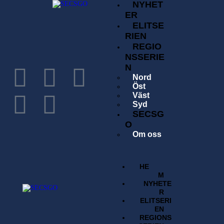
NYHET
ER
ELITSE
RIEN
REGIO
NSSERIE
N
Nord
Öst
Väst
Syd
SECSG
O
Om oss
Historia
Förening
Tävlingsavgift
HE
Kontakta oss
M
Sök
NYHETE
Regelverk
R
BUTI
ELITSERI
K
EN
REGIONS