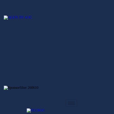
Hem
Nyheter
SECSGO
Elitserien
Svenska Elitserien i CS:GO
Regionsserien
SECSGO
Butik
Hem
Nyheter
Elitserien
Regionsserien
SECSGO
Butik