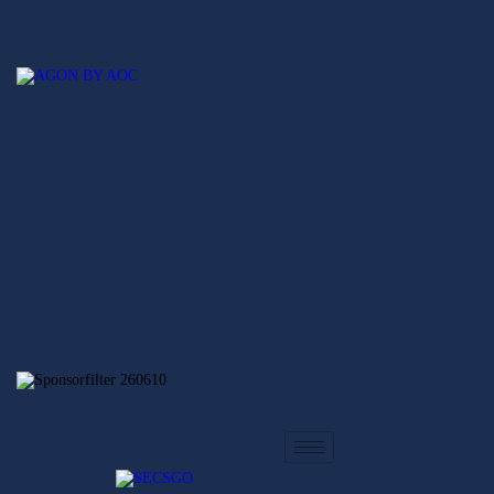
Hem
Nyheter
SECSGO
Elitserien
Svenska Elitserien i CS:GO
Regionsserien
SECSGO
Butik
Hem
Nyheter
Elitserien
Regionsserien
SECSGO
Butik