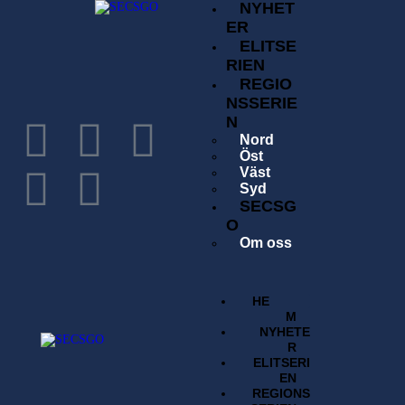
NYHET
ER
ELITSE
RIEN
REGIO
NSSERIE
N
Nord
Öst
Väst
Syd
SECSG
O
Om oss
Historia
Förening
Tävlingsavgift
HE
Kontakta oss
M
Sök
NYHETE
Regelverk
R
BUTI
ELITSERI
K
EN
REGIONS