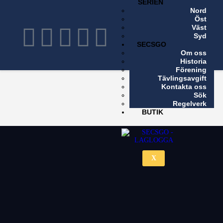
SERIEN
Nord
X
Öst
Väst
Syd
SECSGO
Om oss
Historia
Förening
Tävlingsavgift
Kontakta oss
Sök
Regelverk
BUTIK
X