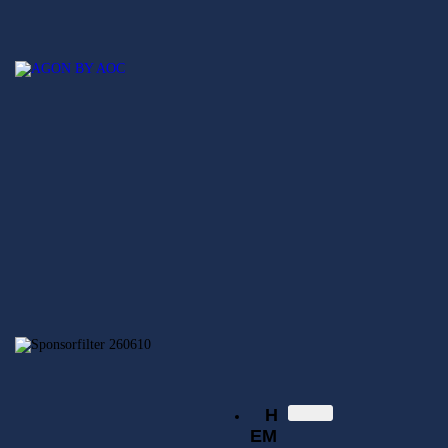
Hem
Nyheter
SECSGO
Elitserien
Svenska Elitserien i CS:GO
Regionsserien
SECSGO
Butik
Hem
Nyheter
Elitserien
Regionsserien
SECSGO
Butik
H
EM