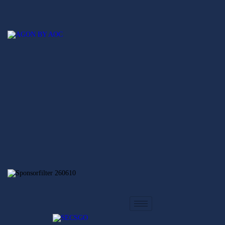
Hem
Nyheter
SECSGO
Elitserien
Svenska Elitserien i CS:GO
Regionsserien
SECSGO
Butik
Hem
Nyheter
Elitserien
Regionsserien
SECSGO
Butik