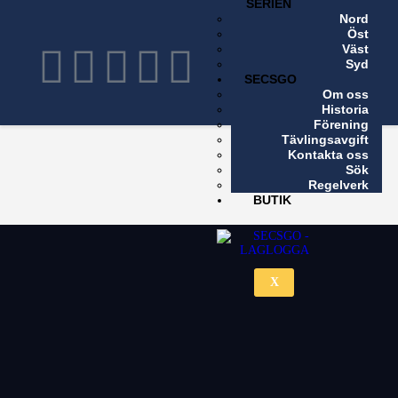
SERIEN
Nord
X
Öst
Väst
Syd
SECSGO
Om oss
Historia
Förening
Tävlingsavgift
Kontakta oss
Sök
Regelverk
BUTIK
X