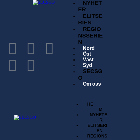
NYHET
ER
ELITSE
RIEN
REGIO
NSSERIE
N
Nord
Öst
Väst
Syd
SECSG
O
Om oss
Historia
Förening
Tävlingsavgift
HE
Kontakta oss
M
Sök
NYHETE
Regelverk
R
BUTI
ELITSERI
K
EN
REGIONS