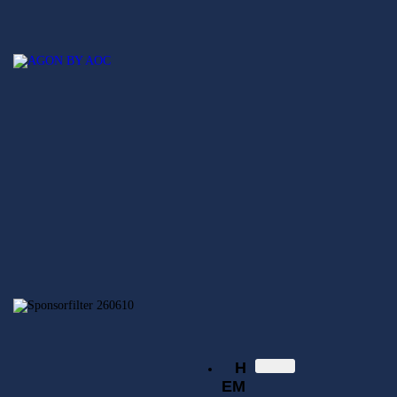
Hem
Nyheter
SECSGO
Elitserien
Svenska Elitserien i CS:GO
Regionsserien
SECSGO
Butik
Hem
Nyheter
Elitserien
Regionsserien
SECSGO
Butik
H
EM