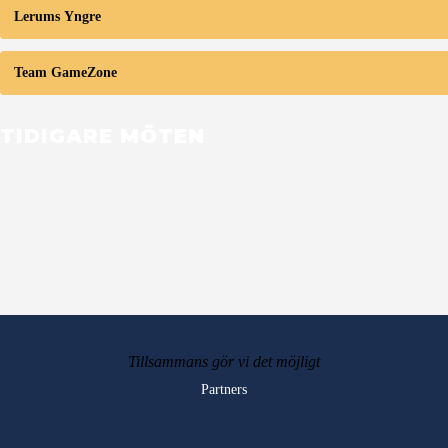
Lerums Yngre
Team GameZone
TIDIGARE MÖTEN
Tillsammans gör vi det möjligt
Partners