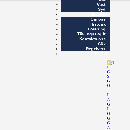
Väst
Syd
SECSGO
Om oss
Historia
Förening
Tävlingsavgift
Kontakta oss
Sök
Regelverk
BUTIK
X