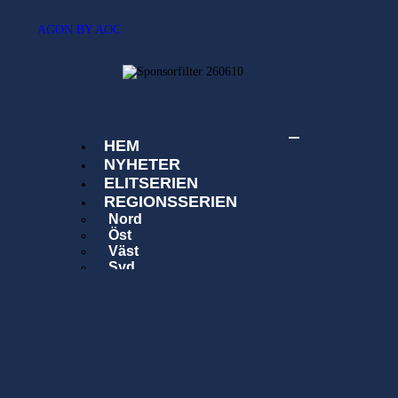
Hem
Nyheter
SECSGO
Elitserien
Svenska Elitserien i CS:GO
Regionsserien
SECSGO
HEM
NYHETER
Butik
ELITSERIEN
Hem
REGIONSSERIEN
Nord
Nyheter
Öst
Väst
Elitserien
Syd
SECSGO
Regionsserien
Om oss
SECSGO
Historia
Förening
Butik
Tävlingsavgift
Kontakta oss
Sök
Regelverk